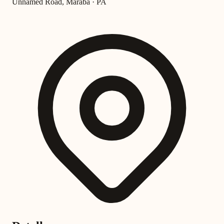
Unnamed Road, Marabá · PA