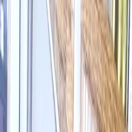
Sobre nós
FAQ
Contato
Home
/