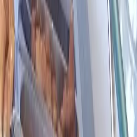
4.4
(274 avaliações)
·
$$
$$
Fechado
Restaurante
Alimentação
Restaurante
Churrascaria