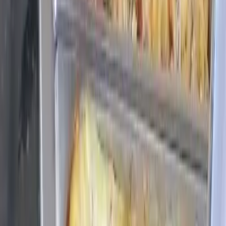
Ligar
(54) 3344-3393
Patrocinado
Anuncie seu restaurante aqui
Fale com a gente
Avaliações
4.4