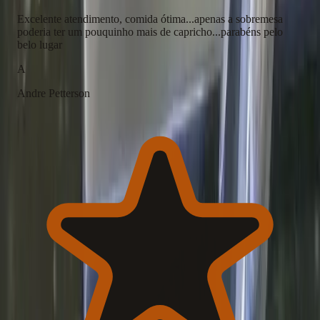
Excelente atendimento, comida ótima...apenas a sobremesa
poderia ter um pouquinho mais de capricho...parabéns pelo
belo lugar
A
Andre Petterson