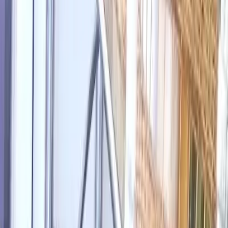
Tapejara
/
Irmãos de Paula Restaurante e Churrascaria
1
/
10
Enviado por: K I
Enviado por: K I
Ver todas as fotos
Irmãos de Paula Restaurante
e Churrascaria