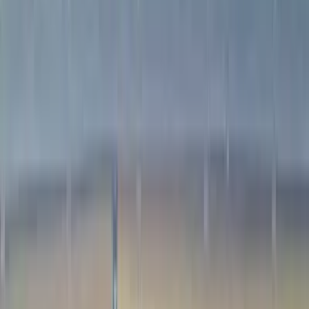
Sobre nós
FAQ
Contato
Home
/