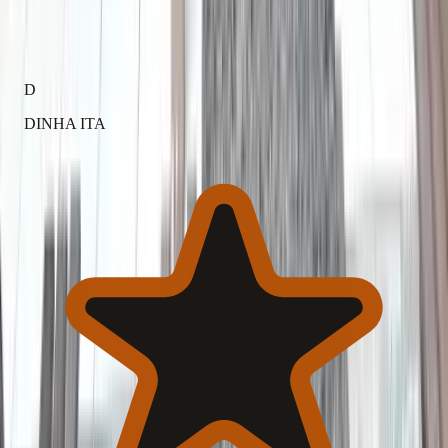
(845 avaliações)
D
DINHA ITA