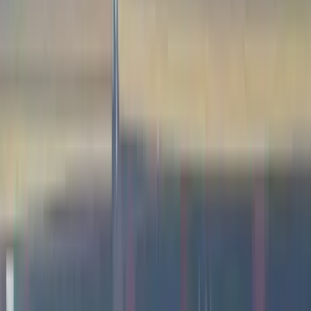
Penha
/
Júlio Lanches
1
/
10
Enviado por: Eduardo Lemos
Enviado por: Eduardo Lemos
Ver todas as fotos
Júlio Lanches