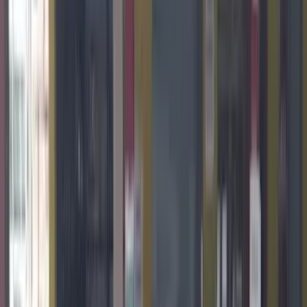
4.1
(845 avaliações)
·
$$
$$
Aberto
Para Viagem
Restaurante
Alimentação