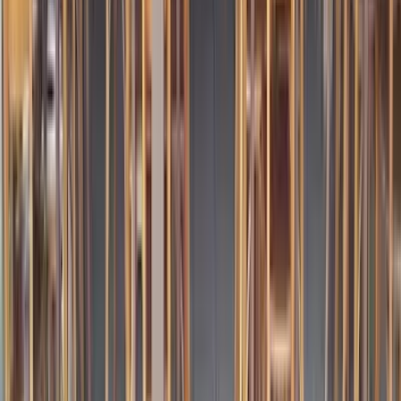
Ligar
(47) 3345-4073
Patrocinado
Anuncie seu restaurante aqui
Fale com a gente
Avaliações
4.1