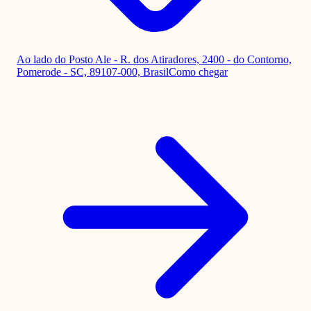
Ao lado do Posto Ale - R. dos Atiradores, 2400 - do Contorno,
Pomerode - SC, 89107-000, Brasil
Como chegar