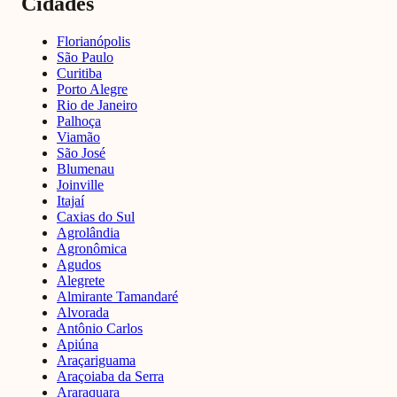
Cidades
Florianópolis
São Paulo
Curitiba
Porto Alegre
Rio de Janeiro
Palhoça
Viamão
São José
Blumenau
Joinville
Itajaí
Caxias do Sul
Agrolândia
Agronômica
Agudos
Alegrete
Almirante Tamandaré
Alvorada
Antônio Carlos
Apiúna
Araçariguama
Araçoiaba da Serra
Araraquara