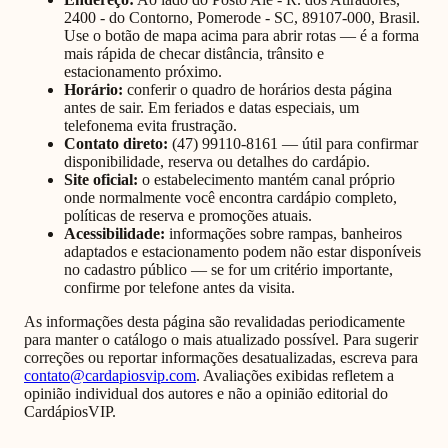
2400 - do Contorno, Pomerode - SC, 89107-000, Brasil
.
Use o botão de mapa acima para abrir rotas — é a forma
mais rápida de checar distância, trânsito e
estacionamento próximo.
Horário:
conferir o quadro de horários desta página
antes de sair. Em feriados e datas especiais, um
telefonema evita frustração.
Contato direto:
(47) 99110-8161
— útil para confirmar
disponibilidade, reserva ou detalhes do cardápio.
Site oficial:
o estabelecimento mantém canal próprio
onde normalmente você encontra cardápio completo,
políticas de reserva e promoções atuais.
Acessibilidade:
informações sobre rampas, banheiros
adaptados e estacionamento podem não estar disponíveis
no cadastro público — se for um critério importante,
confirme por telefone antes da visita.
As informações desta página são revalidadas periodicamente
para manter o catálogo o mais atualizado possível. Para sugerir
correções ou reportar informações desatualizadas, escreva para
contato@cardapiosvip.com
. Avaliações exibidas refletem a
opinião individual dos autores e não a opinião editorial do
CardápiosVIP.