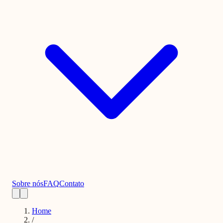
Sobre nós
FAQ
Contato
Home
/