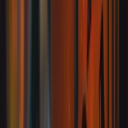
Ligar
(55) 3217-2826
Patrocinado
Anuncie seu restaurante aqui
Fale com a gente
Avaliações
4.5