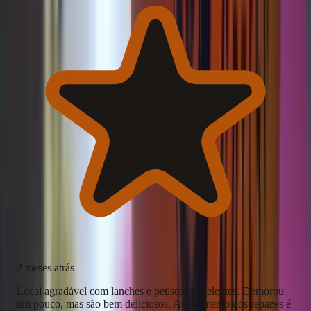
2 meses atrás
Local agradável com lanches e petiscos excelentes. Demorou
um pouco, mas são bem deliciosos. Atendimento dos rapazes é