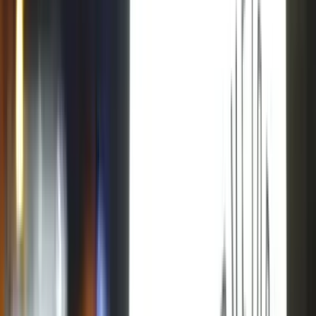
Sobre nós
FAQ
Contato
Home
/