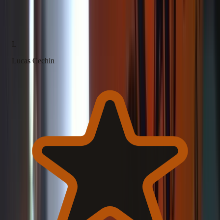
(785 avaliações)
L
Lucas Cechin