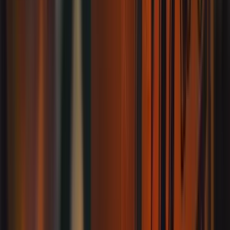
BR-287, 6886 - Camobi, Santa Maria - RS, 97060-500,
Brasil
Como chegar