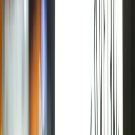
Santa Maria
/
Pinus Bar
1
/
10
Enviado por: Amanda Dias Vieira
Enviado por: Amanda Dias Vieira
Ver todas as fotos
Pinus Bar