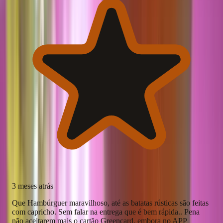
3 meses atrás
Que Hambúrguer maravilhoso, até as batatas rústicas são feitas
com capricho. Sem falar na entrega que é bem rápida.. Pena
não aceitarem mais o cartão Greencard, embora no APP