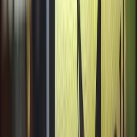
4.5
(785 avaliações)
·
$$
$$
Fechado
Bar
Restaurante
Alimentação