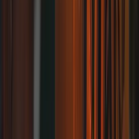
Detalhes
BR-287, 6886 - Camobi, Santa Maria - RS, 97060-500, Brasil
Abrir no Google Maps