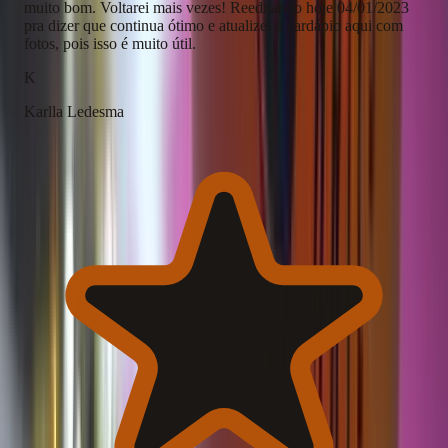
muito bom. Voltarei mais vezes! Reeditando hoje 04/01/2023
pra dizer que continua ótimo e atualizei o cardápio aqui com
fotos, pois isso é muito útil.
K
Karlla Ledesma