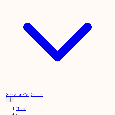
Sobre nós
FAQ
Contato
Home
/