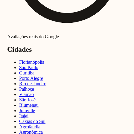
Avaliações reais do Google
Cidades
Florianópolis
São Paulo
Curitiba
Porto Alegre
Rio de Janeiro
Palhoça
Viamão
São José
Blumenau
Joinville
Itajaí
Caxias do Sul
Agrolândia
Agronômica