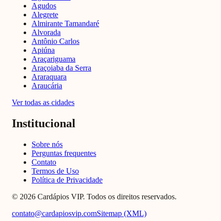
Agudos
Alegrete
Almirante Tamandaré
Alvorada
Antônio Carlos
Apiúna
Araçariguama
Araçoiaba da Serra
Araraquara
Araucária
Ver todas as cidades
Institucional
Sobre nós
Perguntas frequentes
Contato
Termos de Uso
Política de Privacidade
© 2026 Cardápios VIP. Todos os direitos reservados.
contato@cardapiosvip.com
Sitemap (XML)