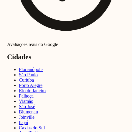
Avaliações reais do Google
Cidades
Florianópolis
São Paulo
Curitiba
Porto Alegre
Rio de Janeiro
Palhoça
Viamão
São José
Blumenau
Joinville
Itajaí
Caxias do Sul