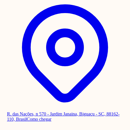
R. das Nações, n 570 - Jardim Janaina, Biguaçu - SC, 88162-
110, Brasil
Como chegar