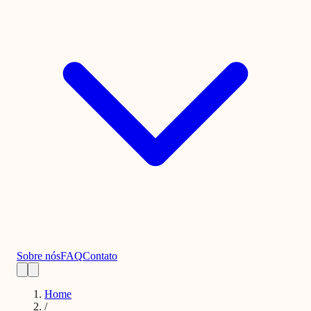
Sobre nós
FAQ
Contato
Home
/