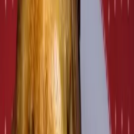
4.9
(17 avaliações)
Fechado
Para Viagem
Bar
Restaurante
Alimentação