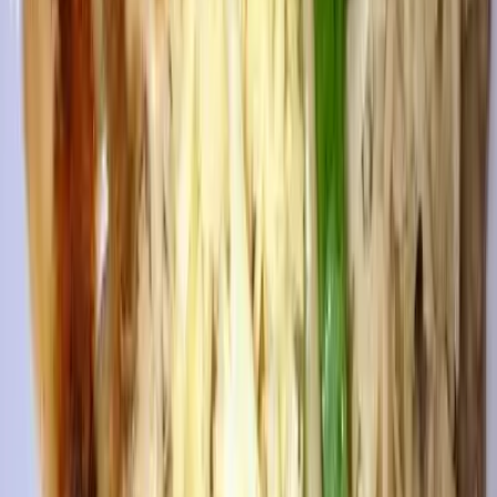
Ligar
(14) 3283-4288
Patrocinado
Anuncie seu restaurante aqui
Fale com a gente
Avaliações
4.9