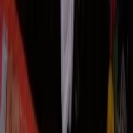
Sobre nós
FAQ
Contato
Home
/