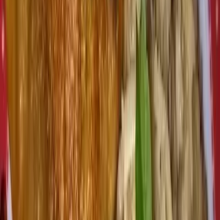
Horário de Funcionamento
segunda-feira
Fechado
terça-feira
Fechado
quarta-feira
19:00 – 00:00
quinta-feira
19:00 – 00:00
sexta-feira
19:00 – 00:00
sábado
19:00 – 00:00
domingo
Fechado