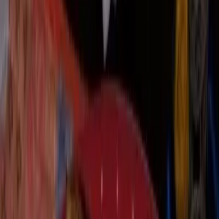
Pederneiras
/
Torre Bistrô
1
/
10
Enviado por: Torre Bistrô
Enviado por: Torre Bistrô
Ver todas as fotos
Torre Bistrô