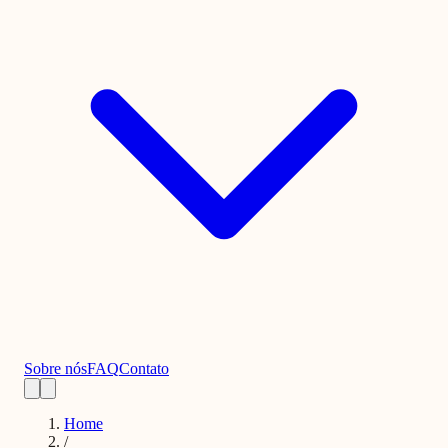
Sobre nós
FAQ
Contato
Home
/