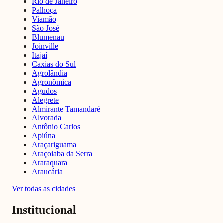
Rio de Janeiro
Palhoça
Viamão
São José
Blumenau
Joinville
Itajaí
Caxias do Sul
Agrolândia
Agronômica
Agudos
Alegrete
Almirante Tamandaré
Alvorada
Antônio Carlos
Apiúna
Araçariguama
Araçoiaba da Serra
Araraquara
Araucária
Ver todas as cidades
Institucional