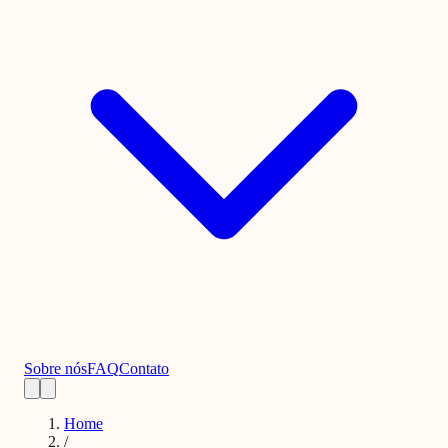
Sobre nós
FAQ
Contato
Home
/