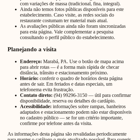
com variações de massa (tradicional, fina, integral).
Ainda não temos fotos públicas disponíveis para este
estabelecimento. Caso visite, as redes sociais do
restaurante costumam ter material mais atual.
As avaliações públicas ainda não foram sincronizadas
para esta página. Vale complementar a pesquisa
consultando o perfil público do estabelecimento.
Planejando a visita
Endereço:
Marabá, PA
. Use o botão de mapa acima
para abrir rotas — é a forma mais rápida de checar
distância, trânsito e estacionamento próximo.
Horário:
conferir o quadro de horários desta página
antes de sair. Em feriados e datas especiais, um
telefonema evita frustração.
Contato direto:
(94) 99296-3150
— útil para confirmar
disponibilidade, reserva ou detalhes do cardápio.
Acessibilidade:
informações sobre rampas, banheiros
adaptados e estacionamento podem não estar disponíveis
no cadastro público — se for um critério importante,
confirme por telefone antes da visita.
As informações desta página são revalidadas periodicamente
para manter o catálogo o mais atualizado possível. Para sugerir